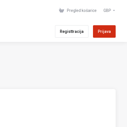
Pregled košarice
GBP
Registtracija
Prijava